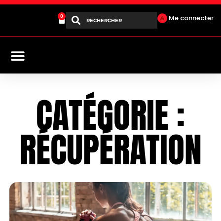
0
Me connecter
Aller
au
contenu
CATÉGORIE :
RÉCUPÉRATION