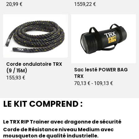
20,99
€
1559,22
€
Corde ondulatoire TRX
Sac lesté POWER BAG
(9 / 15M)
TRX
155,93
€
70,13
€
-
109,13
€
LE KIT COMPREND :
Le TRX RIP Trainer avec dragonne de sécurité
Corde de Résistance niveau Medium avec
mousqueton de qualité industrielle.