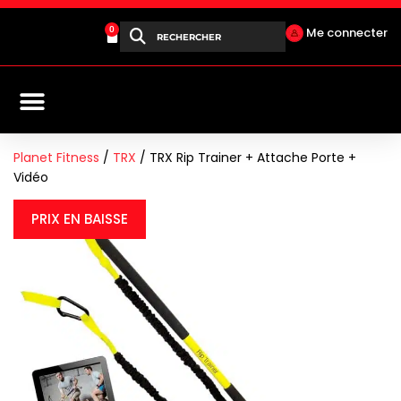
0
Me connecter
Aller
au
contenu
Planet Fitness
/
TRX
/ TRX Rip Trainer + Attache Porte +
Vidéo
PRIX EN BAISSE